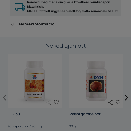
local_shipping
Rendeld meg ma 12 óráig, és a következő munkanapon
kiszállítjuk.
60.000 Ft felett ingyenes a szállítás, alatta mindössze 600 Ft.
Termékinformáció
Neked ajánlott
‹
›
share
favorite
share
favorite
GL - 30
Reishi gomba por
30 kapszula x 450 mg
22 g