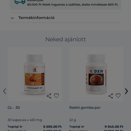
local_shipping
kiszállítjuk.
60.000 Ft felett ingyenes a szállítás, alatta mindössze 600 Ft.
Termékinformáció
Neked ajánlott
‹
›
share
favorite
share
favorite
GL - 30
Reishi gomba por
30 kapszula x 450 mg
22 g
6 695.00 Ft
9 945.00 Ft
Tagsági ár
Tagsági ár