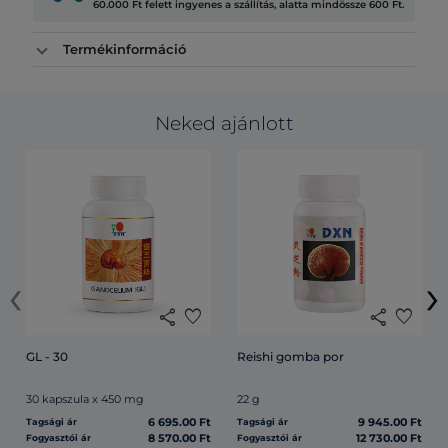
60.000 Ft felett ingyenes a szállítás, alatta mindössze 600 Ft.
Termékinformáció
Neked ajánlott
‹
›
share
favorite
share
favorite
GL - 30
Reishi gomba por
30 kapszula x 450 mg
22 g
6 695.00 Ft
9 945.00 Ft
Tagsági ár
Tagsági ár
8 570.00 Ft
12 730.00 Ft
Fogyasztói ár
Fogyasztói ár