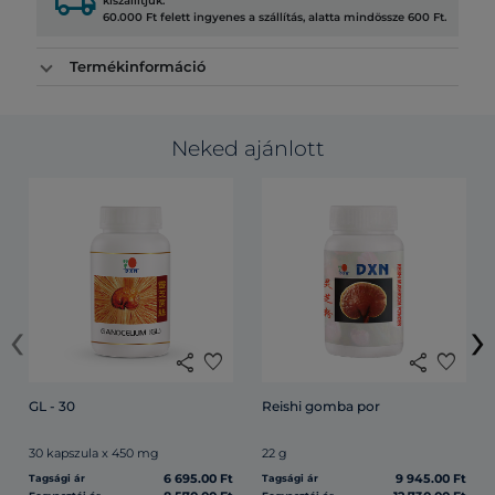
local_shipping
kiszállítjuk.
60.000 Ft felett ingyenes a szállítás, alatta mindössze 600 Ft.
Termékinformáció
Neked ajánlott
‹
›
share
favorite
share
favorite
GL - 30
Reishi gomba por
30 kapszula x 450 mg
22 g
6 695.00 Ft
9 945.00 Ft
Tagsági ár
Tagsági ár