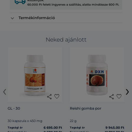
local_shipping
kiszállítjuk.
60.000 Ft felett ingyenes a szállítás, alatta mindössze 600 Ft.
Termékinformáció
Neked ajánlott
‹
›
share
favorite
share
favorite
GL - 30
Reishi gomba por
30 kapszula x 450 mg
22 g
6 695.00 Ft
9 945.00 Ft
Tagsági ár
Tagsági ár