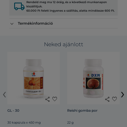
local_shipping
Rendeld meg ma 12 óráig, és a következő munkanapon
kiszállítjuk.
60.000 Ft felett ingyenes a szállítás, alatta mindössze 600 Ft.
Termékinformáció
Neked ajánlott
‹
›
share
favorite
share
favorite
GL - 30
Reishi gomba por
30 kapszula x 450 mg
22 g