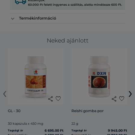
local_shipping
kiszállítjuk.
60.000 Ft felett ingyenes a szállítás, alatta mindössze 600 Ft.
Termékinformáció
Neked ajánlott
‹
›
share
favorite
share
favorite
GL - 30
Reishi gomba por
30 kapszula x 450 mg
22 g
6 695.00 Ft
9 945.00 Ft
Tagsági ár
Tagsági ár