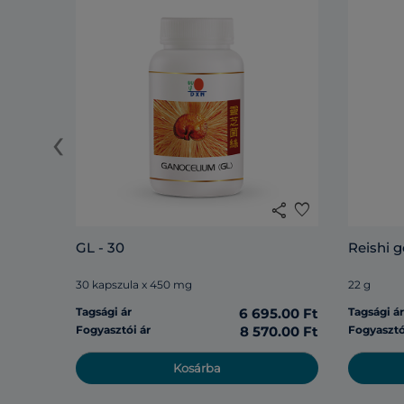
‹
share
favorite
GL - 30
Reishi 
30 kapszula x 450 mg
22 g
Tagsági ár
6 695.00 Ft
Tagsági á
Fogyasztói ár
8 570.00 Ft
Fogyasztó
Kosárba