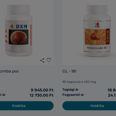
share
favorite
gomba por
GL - 90
90 kapszula x 450 mg
r
9 945.00 Ft
Tagsági ár
18 8
i ár
12 730.00 Ft
Fogyasztói ár
24 1
Kosárba
Kosárba