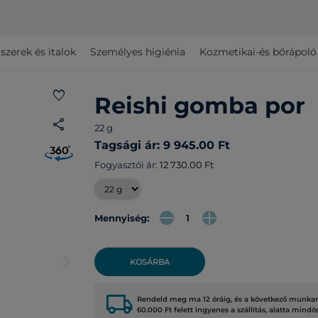
szerek és italok
Személyes higiénia
Kozmetikai-és bőrápol
favorite
Reishi gomba por
share
22 g
Tagsági ár: 9 945.00 Ft
Fogyasztói ár:
12 730.00 Ft
Mennyiség:
arrow_forward_ios
KOSÁRBA
local_shipping
Rendeld meg ma 12 óráig, és a következő munkana
60.000 Ft felett ingyenes a szállítás, alatta mindö