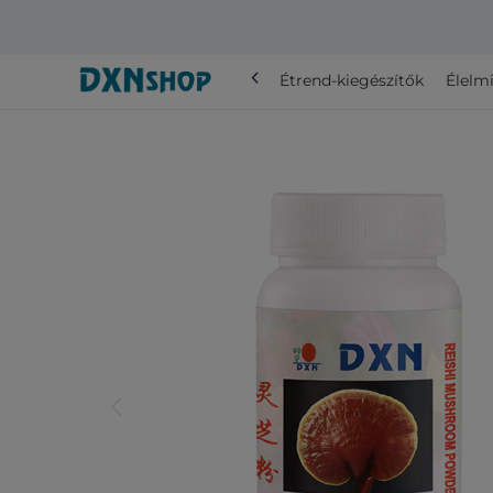
chevron_left
Összes
Étrend-kiegészítők
Élelmi
arrow_back_ios