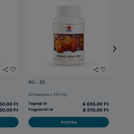
DXN Ag
kapszu
›
30 kaps
share
favorite
share
favorite
Tagsági 
RG - 30
Fogyasz
30 kapszula x 270 mg
50.00 Ft
Tagsági ár
6 695.00 Ft
30.00 Ft
Fogyasztói ár
8 570.00 Ft
Kosárba