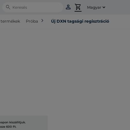
person
shopping_cart
Search
chevron_right
ó termékek
Próba csomag
Új DXN tagsági regisztráció
pon kiszállítjuk.
ssze 600 Ft.