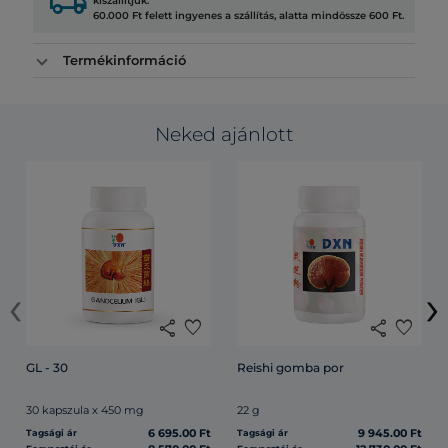
local_shipping
kiszállítjuk.
60.000 Ft felett ingyenes a szállítás, alatta mindössze 600 Ft.
Termékinformáció
Neked ajánlott
‹
›
share
favorite
share
favorite
GL - 30
Reishi gomba por
30 kapszula x 450 mg
22 g
6 695.00 Ft
9 945.00 Ft
Tagsági ár
Tagsági ár