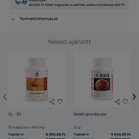
local_shipping
kiszállítjuk.
60.000 Ft felett ingyenes a szállítás, alatta mindössze 600 Ft.
Termékinformáció
Neked ajánlott
‹
›
share
favorite
share
favorite
GL - 30
Reishi gomba por
30 kapszula x 450 mg
22 g
6 695.00 Ft
9 945.00 Ft
Tagsági ár
Tagsági ár