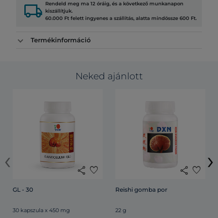
local_shipping
Rendeld meg ma 12 óráig, és a következő munkanapon
kiszállítjuk.
60.000 Ft felett ingyenes a szállítás, alatta mindössze 600 Ft.
Termékinformáció
Neked ajánlott
‹
›
share
favorite
share
favorite
GL - 30
Reishi gomba por
30 kapszula x 450 mg
22 g