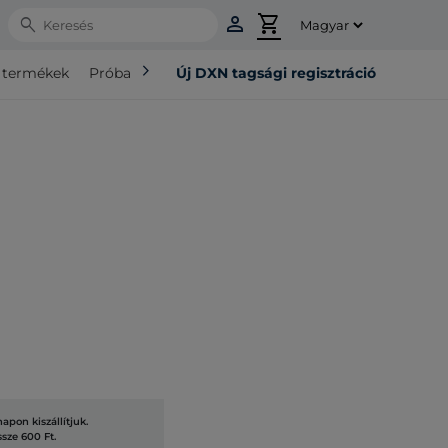
person
shopping_cart
Search
chevron_right
ó termékek
Próba csomag
Új DXN tagsági regisztráció
a
pon kiszállítjuk.
ssze 600 Ft.