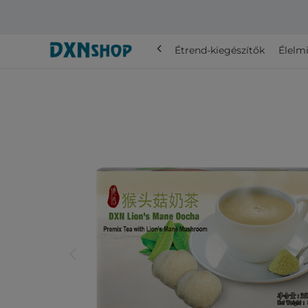
chevron_left
Összes
Étrend-kiegészítők
Élelmi
arrow_back_ios