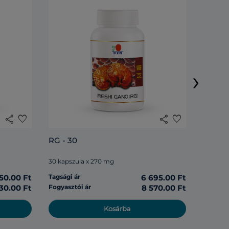
DXN Ag
kapszu
›
30 kaps
share
favorite
share
favorite
Tagsági 
RG - 30
Fogyasz
30 kapszula x 270 mg
50.00 Ft
Tagsági ár
6 695.00 Ft
30.00 Ft
Fogyasztói ár
8 570.00 Ft
Kosárba