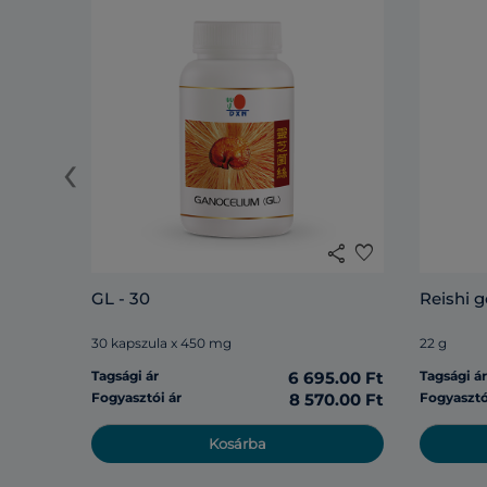
‹
share
favorite
GL - 30
Reishi 
30 kapszula x 450 mg
22 g
Tagsági ár
6 695.00 Ft
Tagsági á
Fogyasztói ár
8 570.00 Ft
Fogyasztó
Kosárba