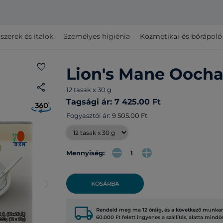
szerek és italok
Személyes higiénia
Kozmetikai-és bőrápol
favorite
Lion's Mane Ooch
share
12 tasak x 30 g
Tagsági ár: 7 425.00 Ft
Fogyasztói ár:
9 505.00 Ft
Mennyiség:
arrow_forward_ios
KOSÁRBA
local_shipping
Rendeld meg ma 12 óráig, és a következő munkana
60.000 Ft felett ingyenes a szállítás, alatta mindö