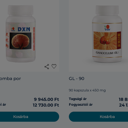
share
favorite
gomba por
GL - 90
90 kapszula x 450 mg
r
9 945.00 Ft
Tagsági ár
18 8
i ár
12 730.00 Ft
Fogyasztói ár
24 1
Kosárba
Kosárba