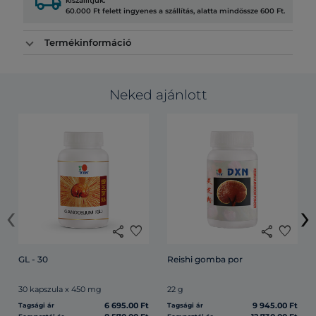
local_shipping
kiszállítjuk.
60.000 Ft felett ingyenes a szállítás, alatta mindössze 600 Ft.
Termékinformáció
Neked ajánlott
‹
›
share
favorite
share
favorite
GL - 30
Reishi gomba por
30 kapszula x 450 mg
22 g
6 695.00 Ft
9 945.00 Ft
Tagsági ár
Tagsági ár