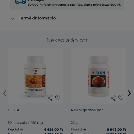
local_shipping
kiszállítjuk.
60.000 Ft felett ingyenes a szállítás, alatta mindössze 600 Ft.
Termékinformáció
Neked ajánlott
‹
›
share
favorite
share
favorite
GL - 30
Reishi gomba por
30 kapszula x 450 mg
22 g
6 695.00 Ft
9 945.00 Ft
Tagsági ár
Tagsági ár