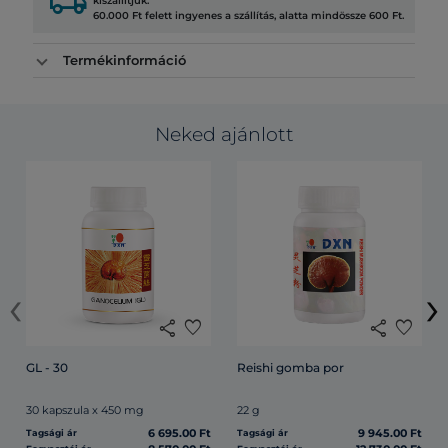
local_shipping
kiszállítjuk.
60.000 Ft felett ingyenes a szállítás, alatta mindössze 600 Ft.
Termékinformáció
Neked ajánlott
‹
›
share
favorite
share
favorite
GL - 30
Reishi gomba por
30 kapszula x 450 mg
22 g
6 695.00 Ft
9 945.00 Ft
Tagsági ár
Tagsági ár