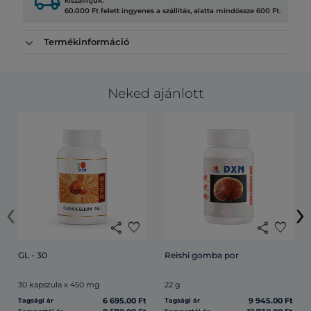
local_shipping
kiszállítjuk.
60.000 Ft felett ingyenes a szállítás, alatta mindössze 600 Ft.
Termékinformáció
Neked ajánlott
‹
›
share
favorite
share
favorite
GL - 30
Reishi gomba por
30 kapszula x 450 mg
22 g
6 695.00 Ft
9 945.00 Ft
Tagsági ár
Tagsági ár