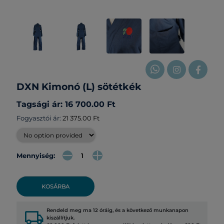
DXN Kimonó (L) sötétkék
Tagsági ár: 16 700.00 Ft
Fogyasztói ár:
21 375.00 Ft
Mennyiség:
KOSÁRBA
local_shipping
Rendeld meg ma 12 óráig, és a következő munkanapon
kiszállítjuk.