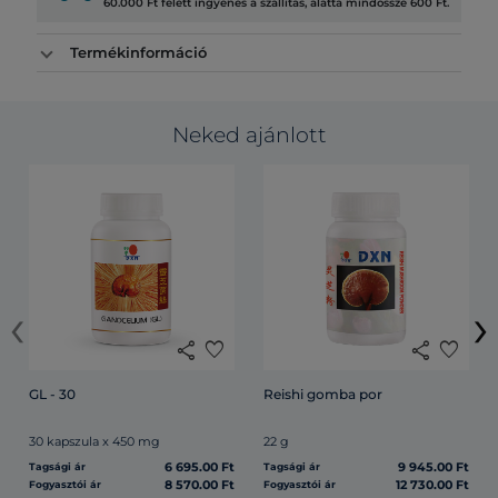
60.000 Ft felett ingyenes a szállítás, alatta mindössze 600 Ft.
Termékinformáció
Neked ajánlott
‹
›
share
favorite
share
favorite
GL - 30
Reishi gomba por
30 kapszula x 450 mg
22 g
6 695.00 Ft
9 945.00 Ft
Tagsági ár
Tagsági ár
8 570.00 Ft
12 730.00 Ft
Fogyasztói ár
Fogyasztói ár